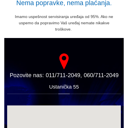
Nema popravke, nema plaćanja.
Imamo uspešnost servisiranja uređaja od 95%. Ako ne
uspemo da popravimo Vaš uređaj nemate nikakve
troškove.
Pozovite nas: 011/711-2049, 060/711-2049
Ustanička 55