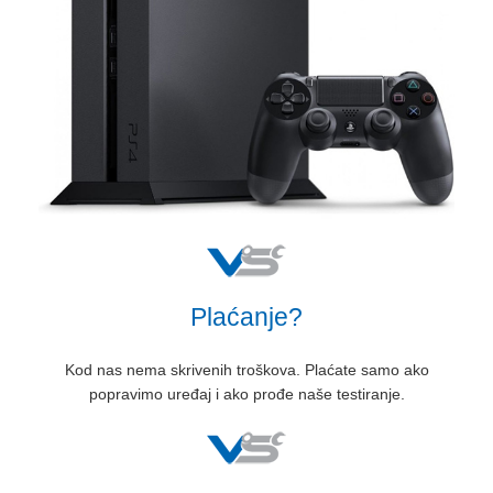
Plaćanje?
Kod nas nema skrivenih troškova. Plaćate samo ako
popravimo uređaj i ako prođe naše testiranje.