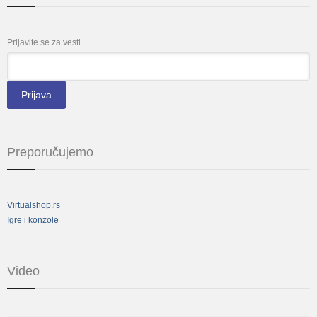
Prijavite se za vesti
*
Email
Preporučujemo
Virtualshop.rs
Igre i konzole
Video