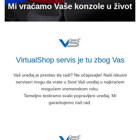
Mi vraćamo Vaše konzole u život
VirtualShop servis je tu zbog Vas
Vaš uređaj je prestao da radi? Ne očajavajte! Naši iskusni
serviseri mogu da vrate u život Vaš uređaj u najkraćem
mogućem vremenskom roku.
Temeljno testiramo svaki popravljeni uređaj. Mi
garantujemo naš rad.